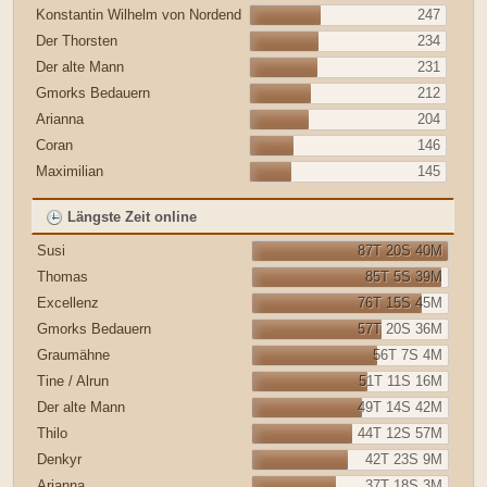
Konstantin Wilhelm von Nordend
247
Der Thorsten
234
Der alte Mann
231
Gmorks Bedauern
212
Arianna
204
Coran
146
Maximilian
145
Längste Zeit online
Susi
87T 20S 40M
Thomas
85T 5S 39M
Excellenz
76T 15S 45M
Gmorks Bedauern
57T 20S 36M
Graumähne
56T 7S 4M
Tine / Alrun
51T 11S 16M
Der alte Mann
49T 14S 42M
Thilo
44T 12S 57M
Denkyr
42T 23S 9M
Arianna
37T 18S 3M