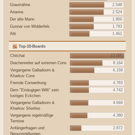
Graumähne
2.548
Arianna
2.524
Der alte Mann
1.800
Gunnar von Widderfels
1.793
Atti
1.461
Top-10-Boards
Chitchat
13.595
Drachenreiter auf externen Cons
8.164
Vergangene Galladoorn &
6.159
Kharkov Cons
Fremde Conwerbung
4.783
Dem "Einäugigen Willi" sein
4.742
lustiges Eckchen
Vergangene Galladoorn &
4.669
Kharkov Shorties
Vergangene regelmäßige
4.380
Termine
Anfängerfragen und
2.872
Neuvorstellungen