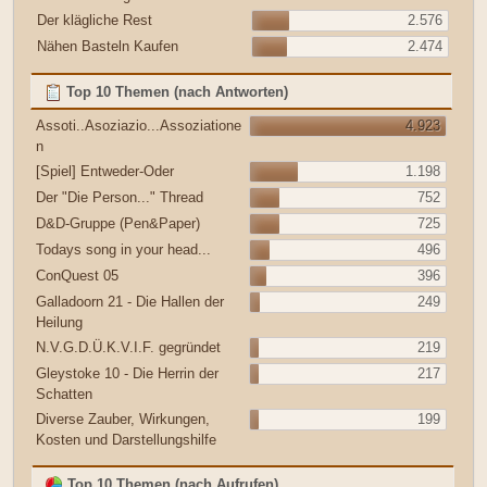
Der klägliche Rest
2.576
Nähen Basteln Kaufen
2.474
Top 10 Themen (nach Antworten)
Assoti..Asoziazio...Assoziatione
4.923
n
[Spiel] Entweder-Oder
1.198
Der "Die Person..." Thread
752
D&D-Gruppe (Pen&Paper)
725
Todays song in your head...
496
ConQuest 05
396
Galladoorn 21 - Die Hallen der
249
Heilung
N.V.G.D.Ü.K.V.I.F. gegründet
219
Gleystoke 10 - Die Herrin der
217
Schatten
Diverse Zauber, Wirkungen,
199
Kosten und Darstellungshilfe
Top 10 Themen (nach Aufrufen)