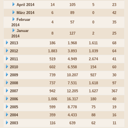
April 2014
14
105
5
23
März 2014
6
89
0
42
Februar
4
57
0
35
2014
Januar
8
127
2
25
2014
2013
186
1.968
1.611
68
2012
1.883
3.893
1.039
64
2011
519
4.949
2.674
41
2010
602
6.558
154
60
2009
739
10.207
927
30
2008
737
7.531
1.618
97
2007
942
12.205
1.627
367
2006
1.006
16.317
180
40
2005
599
8.778
75
19
2004
359
4.433
88
16
2003
116
639
62
11