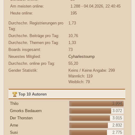
Am meisten online:
1.288 - 04.04.2026, 22:40:45
Heute online:
195
Durchschn. Registrierungen pro
1,73
Tag:
Durchschn. Beiträge pro Tag:
10,76
Durchschn. Themen pro Tag:
1,33
Boards insgesamt:
73
Neuestes Mitglied:
Cyharlestoump
Durchschn. online pro Tag:
55,20
Gender Statistik:
Keins / Keine Angabe: 299
Männlich: 119
Weiblich: 79
Top 10 Autoren
Thilo
3.994
Gmorks Bedauern
3.072
Der Thorsten
3.015
Arne
2.832
Susi
2.775