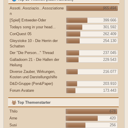
Assoti..Asoziazio...Assoziatione
965.494
n
[Spiel] Entweder-Oder
399.666
Todays song in your head...
301.592
ConQuest 05
262.409
Gleystoke 10 - Die Herrin der
254.130
Schatten
Der "Die Person..." Thread
237.045
Galladoorn 21 - Die Hallen der
229.543
Heilung
Diverse Zauber, Wirkungen,
216.077
Kosten und Darstellungshilfe
D&D-Gruppe (Pen&Paper)
203.910
Forum Avatare
173.443
Top Themenstarter
Thilo
678
Arne
420
Susi
256