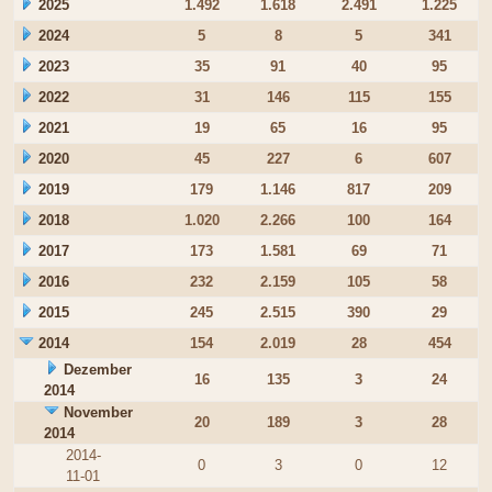
2025
1.492
1.618
2.491
1.225
2024
5
8
5
341
2023
35
91
40
95
2022
31
146
115
155
2021
19
65
16
95
2020
45
227
6
607
2019
179
1.146
817
209
2018
1.020
2.266
100
164
2017
173
1.581
69
71
2016
232
2.159
105
58
2015
245
2.515
390
29
2014
154
2.019
28
454
Dezember
16
135
3
24
2014
November
20
189
3
28
2014
2014-
0
3
0
12
11-01